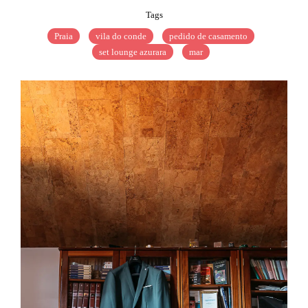
Tags
Praia
vila do conde
pedido de casamento
set lounge azurara
mar