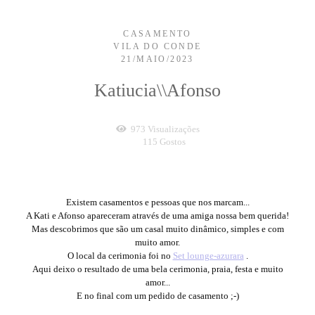
CASAMENTO
VILA DO CONDE
21/MAIO/2023
Katiucia\\Afonso
973
Visualizações
115
Gostos
Existem casamentos e pessoas que nos marcam...
A Kati e Afonso apareceram através de uma amiga nossa bem querida!
Mas descobrimos que são um casal muito dinâmico, simples e com
muito amor.
O local da cerimonia foi no
Set lounge-azurara
.
Aqui deixo o resultado de uma bela cerimonia, praia, festa e muito
amor...
E no final com um pedido de casamento ;-)