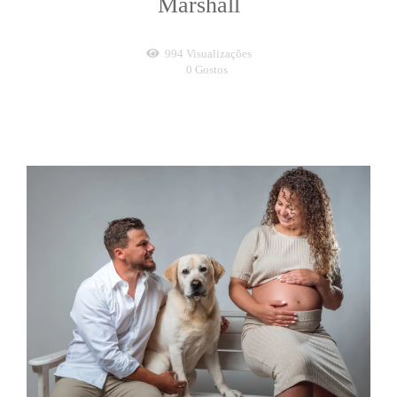
Marshall
994
Visualizações
0
Gostos